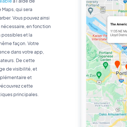
alable
à l’aide de
Maps, qui sera
rber. Vous pouvez ainsi
 nécessaire, en fonction
possibles et la
 même façon. Votre
ence dans votre app,
sateurs. De cette
 de visibilité, et
pplémentaire et
 Découvrez cette
tiques principales.