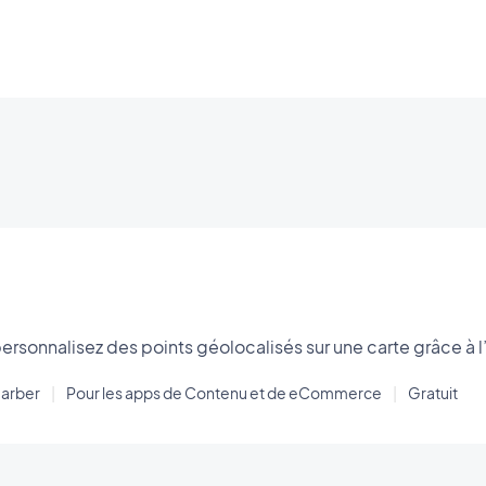
personnalisez des points géolocalisés sur une carte grâce à l
arber
|
Pour les apps de Contenu et de eCommerce
|
Gratuit