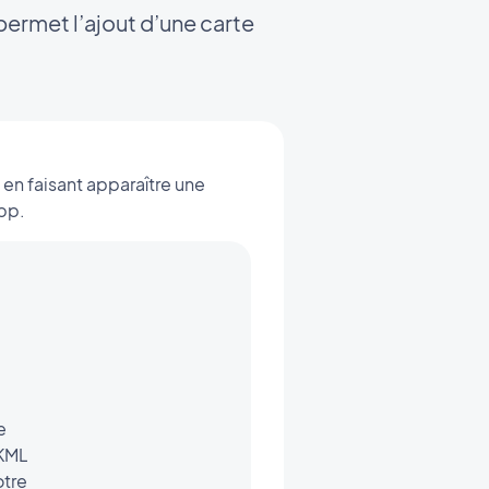
permet l’ajout d’une carte
 en faisant apparaître une
app.
e
 KML
otre