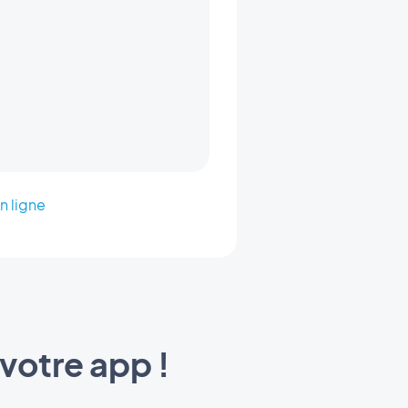
n ligne
votre app !