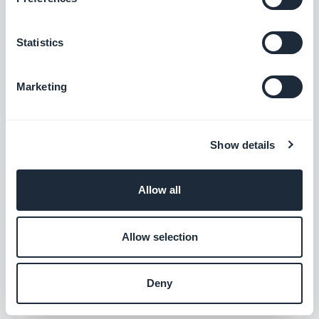
$55/mois
$35/mois
Statistics
Marketing
AI Extension Builder
Décrivez une fonctionnalité, l'IA la crée dans votre app
Show details
Gratuit
Allow all
Allow selection
Flux RSS
Synchronisez votre contenu en ligne
externe à votre application grâce à
Deny
l’intégration Flux RSS de GoodBarber.
Gratuit