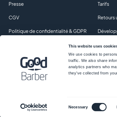
Presse
Tarifs
CGV
Retours u
Politique de confidentialité & GDPR
Dévelop
Nous contacter
Dévelop
This website uses cookie
We use cookies to personal
Glossair
traffic. We also share info
analytics partners who may
they’ve collected from your
©
Consent
Necessary
Selection