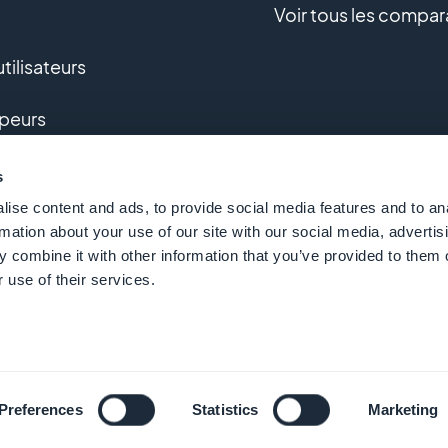
Voir tous les compar
tilisateurs
peurs
pement sur-mesure
s
ise content and ads, to provide social media features and to an
e
rmation about your use of our site with our social media, advertis
 combine it with other information that you’ve provided to them o
 use of their services.
 GoodBarber - Since 2011 - Made in Corsica
Français
Preferences
Statistics
Marketing