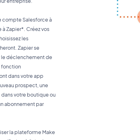
eur entreprise.
e compte Salesforce à
à Zapier*. Créez vos
hoisissez les
eront. Zapier se
r le déclenchement de
 fonction
ont dans votre app
ouveau prospect, une
dans votre boutique ou
 un abonnement par
iser la plateforme Make