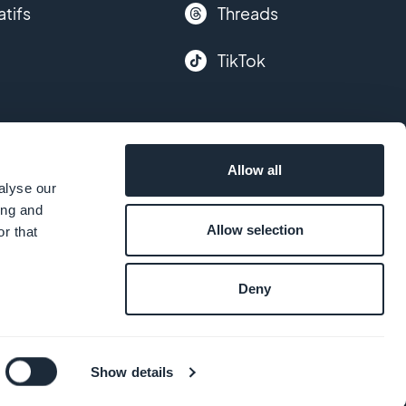
atifs
Threads
TikTok
Allow all
alyse our
ing and
Allow selection
r that
Deny
Show details