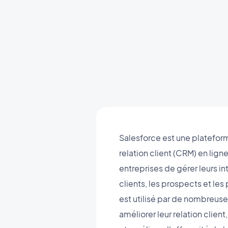
Salesforce est une platefor
relation client (CRM) en lign
entreprises de gérer leurs in
clients, les prospects et les
est utilisé par de nombreuse
améliorer leur relation clien