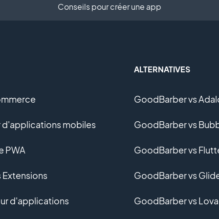
Conseils pour créer une app
ALTERNATIVES
ommerce
GoodBarber vs Adal
 d'applications mobiles
GoodBarber vs Bubb
ne PWA
GoodBarber vs Flutt
s Extensions
GoodBarber vs Glid
r d'applications
GoodBarber vs Lova