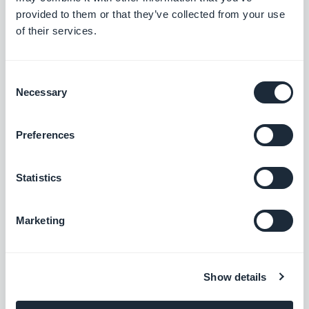
Nom de domaine personnalisé
provided to them or that they’ve collected from your use
of their services.
Renforcez l'identité de votre marque avec
un domaine unique pour votre Progressive
Web App
Gratuit
Consent
Necessary
Selection
Meta Title & Meta Description
Preferences
Optimisez le référencement et la visibilité
de votre PWA grâce à des balises meta
efficaces.
Statistics
Gratuit
Marketing
Optimisation du partage sur les
réseaux sociaux
Boostez la visibilité de votre PWA sur les
Show details
réseaux sociaux en optimisant les
métadonnées pour le partage.
Gratuit