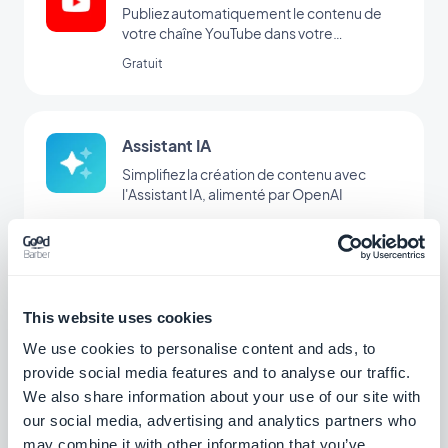
Publiez automatiquement le contenu de
votre chaîne YouTube dans votre
application avec l'intégration YouTube
Gratuit
GoodBarber.
Assistant IA
Simplifiez la création de contenu avec
l'Assistant IA, alimenté par OpenAI
Gratuit
Guide Interactif
This website uses cookies
Créez un tutoriel intégré et guidez vos
We use cookies to personalise content and ads, to
utilisateurs au premier lancement de votre
provide social media features and to analyse our traffic.
app
$5/mois
We also share information about your use of our site with
our social media, advertising and analytics partners who
may combine it with other information that you’ve