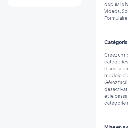
depuis le b
Vidéos, So
Formulaire
Catégoris
Créez un n
catégories
d'une secti
modèle d'a
Gérez facil
désactivat
et le pass
catégorie à
Mise en a