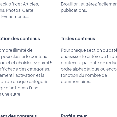
ack office : Articles,
Brouillon, et gérez facileme
ns, Photos, Carte,
publications.
, Evènements...
ation des contenus
Tri des contenus
ombre illimité de
Pour chaque section ou cat
 pour classer le contenu
choisissez le critère de tri d
on et et choisissez parmi 5
contenus : par date de rédac
ffichage des catégories.
ordre alphabétique ou enco
ement l'activation et la
fonction du nombre de
ion de chaque catégorie,
commentaires.
age d'un items d'une
 une autre.
vant des contenus
Profil auteur