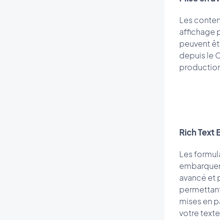
Les conten
affichage p
peuvent êt
depuis le 
production
Rich Text 
Les formul
embarquent
avancé et 
permettant
mises en p
votre texte