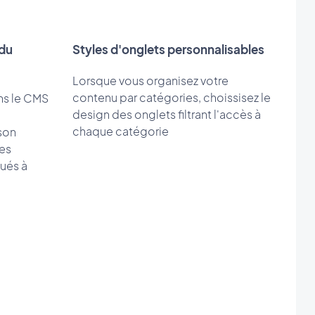
 du
Styles d'onglets personnalisables
Lorsque vous organisez votre
contenu par catégories, choissisez le
ns le CMS
design des onglets filtrant l'accès à
chaque catégorie
son
es
ués à