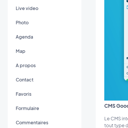
Live video
Photo
Agenda
Map
A propos
Contact
Favoris
CMS Good
Formulaire
Le CMS int
Commentaires
tout type 