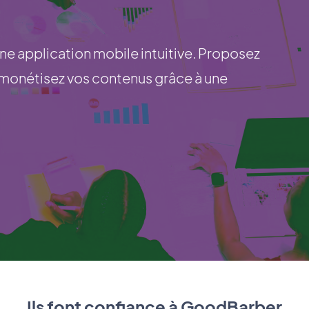
ne application mobile intuitive. Proposez
t monétisez vos contenus grâce à une
Ils font confiance à GoodBarber