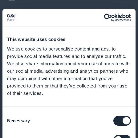
Intégrez des vidéos pour enrichir
l’expérience d’apprentissage
Ajoutez du contenu vidéo pour diversifier les formats
This website uses cookies
pédagogiques et améliorer l’engagement des
We use cookies to personalise content and ads, to
étudiants.
provide social media features and to analyse our traffic.
We also share information about your use of our site with
our social media, advertising and analytics partners who
may combine it with other information that you’ve
Envoyez des notifications push pour
provided to them or that they’ve collected from your use
inciter à suivre les nouveaux cours
of their services.
Prévenez vos étudiants dès qu’un nouveau module
Consent
est disponible pour maximiser leur engagement.
Necessary
Selection