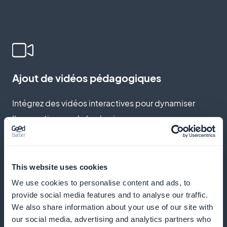
Ajout de vidéos pédagogiques
Intégrez des vidéos interactives pour dynamiser
l'apprentissage de la physique.
Notifications push
This website uses cookies
We use cookies to personalise content and ads, to
Envoyez des rappels pour inciter vos étudiants à
provide social media features and to analyse our traffic.
consulter de nouveaux cours.
We also share information about your use of our site with
our social media, advertising and analytics partners who