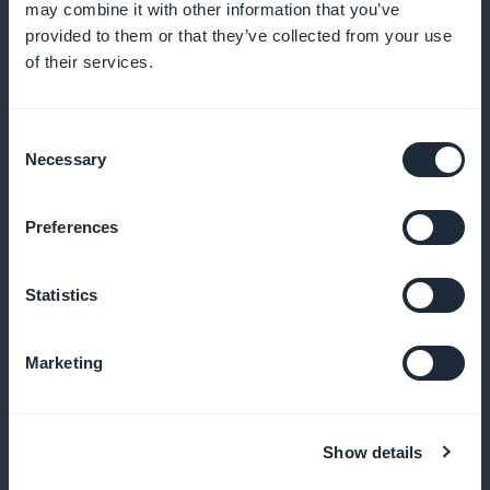
may combine it with other information that you’ve
provided to them or that they’ve collected from your use
Format podcast
of their services.
Offrez une option d’apprentissage en mobilité grâce
Consent
aux podcasts scientifiques.
Necessary
Selection
Preferences
Favoris et sauvegarde
Statistics
Permettez aux étudiants d'enregistrer leurs cours
préférés pour les retrouver facilement.
Marketing
Mode hors ligne
Show details