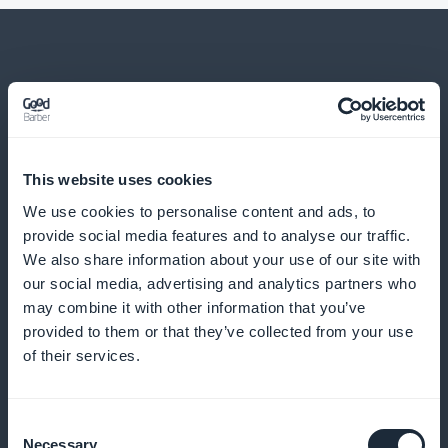
Et bien d’autres choses...
This website uses cookies
We use cookies to personalise content and ads, to
provide social media features and to analyse our traffic.
We also share information about your use of our site with
our social media, advertising and analytics partners who
Analyses détaillées de l'engagement
may combine it with other information that you’ve
provided to them or that they’ve collected from your use
of their services.
Optimisez vos stratégies avec des données précises
sur les abonnements.
Consent
Necessary