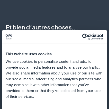
Et bien d’autres choses...
This website uses cookies
We use cookies to personalise content and ads, to
provide social media features and to analyse our traffic.
Suivi des progrès
We also share information about your use of our site with
our social media, advertising and analytics partners who
Utilisez des outils d'analyse pour mesurer l'impact de
may combine it with other information that you’ve
provided to them or that they’ve collected from your use
vos sessions sur le bien-être de vos clients.
of their services.