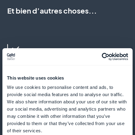
Et bien d’autres choses...
Statistiques détaillées des abonnés au
contenu de la philosophie et de la pensée
This website uses cookies
We use cookies to personalise content and ads, to
Accédez à des analyses précises sur vos abonnés et
provide social media features and to analyse our traffic.
optimisez votre stratégie de contenu.
We also share information about your use of our site with
our social media, advertising and analytics partners who
may combine it with other information that you’ve
provided to them or that they’ve collected from your use
Widget de promotion des abonnements
of their services.