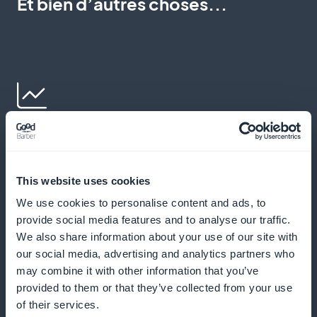
Et bien d’autres choses...
Statistiques détaillées des abonnés au
contenu des arts et de la littérature
This website uses cookies
Accédez à des analyses précises sur vos abonnés et
We use cookies to personalise content and ads, to
optimisez votre stratégie de contenu.
provide social media features and to analyse our traffic.
We also share information about your use of our site with
our social media, advertising and analytics partners who
may combine it with other information that you’ve
Widget de promotion des abonnements
provided to them or that they’ve collected from your use
disponible sur la home de l'application
of their services.