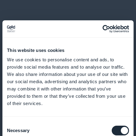
Suivi détaillé des engagements
This website uses cookies
We use cookies to personalise content and ads, to
Utilisez nos outils analytiques pour surveiller
provide social media features and to analyse our traffic.
l'engagement et optimiser vos contenus en fonction
We also share information about your use of our site with
des préférences des utilisateurs.
our social media, advertising and analytics partners who
may combine it with other information that you’ve
provided to them or that they’ve collected from your use
of their services.
Promotion en première page
Consent
Attirez immédiatement l'attention avec des offres
Necessary
Selection
d'abonnement en avant sur la page d'accueil de