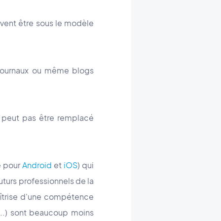
uvent être sous le modèle
s, journaux ou même blogs
e peut pas être remplacé
e pour
Android
et
iOS
) qui
uturs professionnels de la
aîtrise d'une compétence
s...) sont beaucoup moins