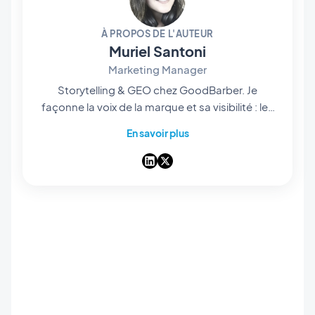
À PROPOS DE L'AUTEUR
Muriel Santoni
Marketing Manager
Storytelling & GEO chez GoodBarber. Je
façonne la voix de la marque et sa visibilité : les
histoires qu'on raconte, les mots qu'on choisit,
En savoir plus
et — de plus en plus — la manière dont ils
ressortent dans les réponses des IA. Storyteller
dans l'âme, je passe mes journées à rendre
notre app builder no-code facile à trouver et
impossible à oublier.