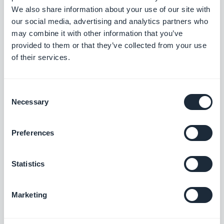
We also share information about your use of our site with
our social media, advertising and analytics partners who
may combine it with other information that you’ve
provided to them or that they’ve collected from your use
of their services.
Consent
Necessary
Selection
Finalement... Option ou obligation? Je pense que
Preferences
maintenant vous avez la réponse.
Statistics
Le concept de fond est que: si votre
préoccupation principale est rester à la pointe de
Marketing
la technologie et en phase avec le marché actuel,
de fournir à vos clients une expérience utilisateur