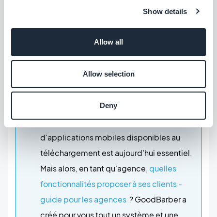
simple et divertissante, et d'augmenter vos profits,
Show details
vous ne pourrez certainement pas y arriver sans une
Beautiful App à vos côtés... ;)
Allow all
Allow selection
POUR ALLER PLUS LOIN :
Deny
Vous l'aurez compris, le développement
d'applications mobiles disponibles au
téléchargement est aujourd'hui essentiel.
Mais alors, en tant qu'agence,
quelles
fonctionnalités proposer à ses clients -
guide pour les agences
? GoodBarber a
créé pour vous tout un système et une