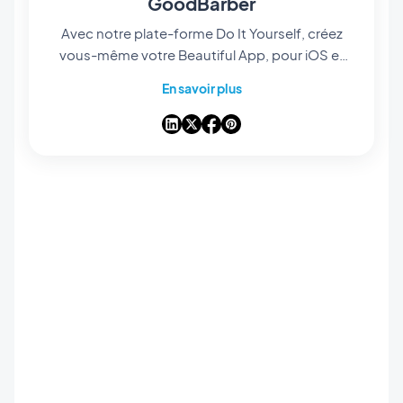
GoodBarber
Avec notre plate-forme Do It Yourself, créez
vous-même votre Beautiful App, pour iOS et
Android. Au-delà du développement,
En savoir plus
administrez votre application depuis notre
interface tout en un, mises à jour, publication
de contenu, publicité ou encore monétisation,
découvrez toutes les solutions proposées par
notre app builder.