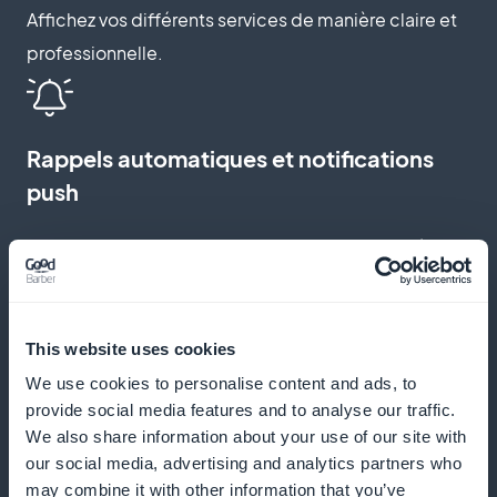
Affichez vos différents services de manière claire et
professionnelle.
Rappels automatiques et notifications
push
Envoyez des rappels et des notifications pour réduire
les absences et encourager les réservations
régulières.
This website uses cookies
We use cookies to personalise content and ads, to
provide social media features and to analyse our traffic.
Programme de fidélisation pour vos
We also share information about your use of our site with
clients
our social media, advertising and analytics partners who
may combine it with other information that you’ve