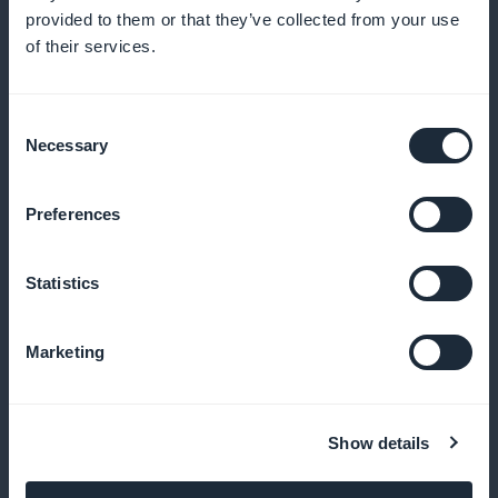
Récompensez vos clients fidèles avec des
provided to them or that they’ve collected from your use
avantages exclusifs et des récompenses.
of their services.
Consent
Necessary
Carte de membre exclusive
Selection
Offrez des avantages exclusifs à vos clients
Preferences
réguliers.
Statistics
Analyse des performances de vos
Marketing
services
Utilisez les statistiques pour optimiser vos
Show details
prestations et comprendre les besoins de vos