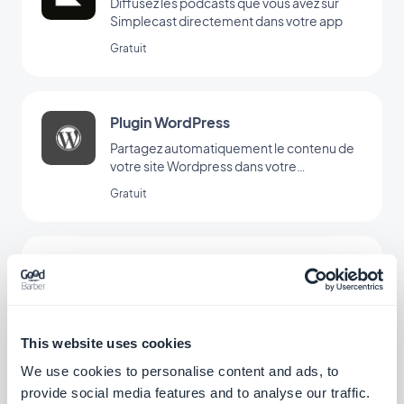
Diffusez les podcasts que vous avez sur
Simplecast directement dans votre app
Gratuit
Plugin WordPress
Partagez automatiquement le contenu de
votre site Wordpress dans votre
application avec le Plugin GoodBarber
Gratuit
Wordpress
YouTube
Publiez automatiquement le contenu de
votre chaîne YouTube dans votre
application avec l'intégration YouTube
Gratuit
This website uses cookies
GoodBarber.
We use cookies to personalise content and ads, to
provide social media features and to analyse our traffic.