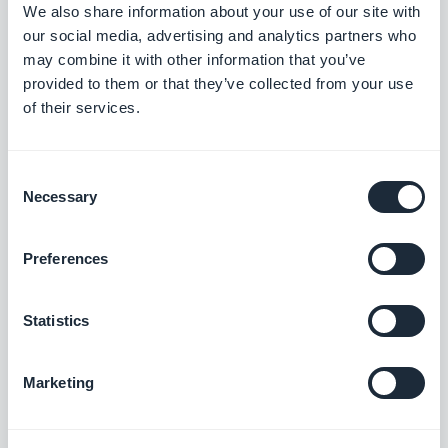
Vimeo
We also share information about your use of our site with
our social media, advertising and analytics partners who
Affichez automatiquement le contenu que
vous publiez sur Vimeo dans votre
may combine it with other information that you’ve
application GoodBarber avec l’intégration
provided to them or that they’ve collected from your use
Gratuit
Vimeo, pour une synchronisation en temps
of their services.
réel de vos publications.
Flux Podcast
Consent
Necessary
Permettez à vos utilisateurs d’avoir un
Selection
accès direct avec vos podcasts.
Gratuit
Preferences
Statistics
Flux de vidéos personnalisé
Diffusez du contenu externe en créant
votre propre flux personnalisé grâce à
Marketing
l’intégration Custom de GoodBarber.
Gratuit