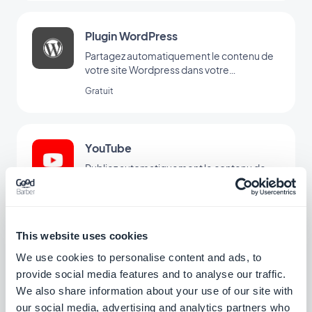
Plugin WordPress
Partagez automatiquement le contenu de
votre site Wordpress dans votre
application avec le Plugin GoodBarber
Gratuit
Wordpress
YouTube
Publiez automatiquement le contenu de
votre chaîne YouTube dans votre
application avec l'intégration YouTube
Gratuit
GoodBarber.
This website uses cookies
We use cookies to personalise content and ads, to
Vimeo
provide social media features and to analyse our traffic.
Affichez automatiquement le contenu que
We also share information about your use of our site with
vous publiez sur Vimeo dans votre
application GoodBarber avec l’intégration
our social media, advertising and analytics partners who