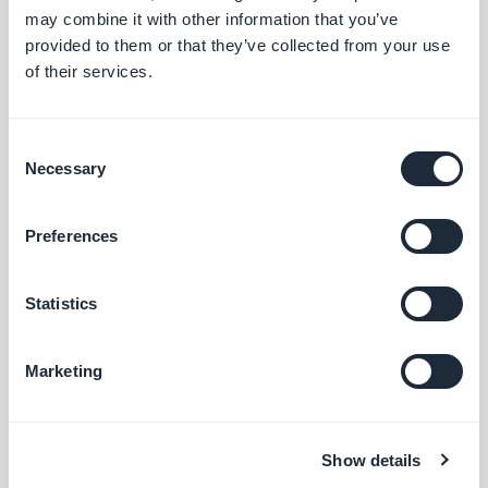
Gratuit
Vimeo, pour une synchronisation en temps
may combine it with other information that you’ve
réel de vos publications.
provided to them or that they’ve collected from your use
of their services.
Flux Podcast
Permettez à vos utilisateurs d’avoir un
accès direct avec vos podcasts.
Consent
Necessary
Selection
Gratuit
Preferences
Flux de vidéos personnalisé
Diffusez du contenu externe en créant
Statistics
votre propre flux personnalisé grâce à
l’intégration Custom de GoodBarber.
Gratuit
Marketing
Flux audios personnalisés
Show details
Intégrez des fichiers audios à votre app en