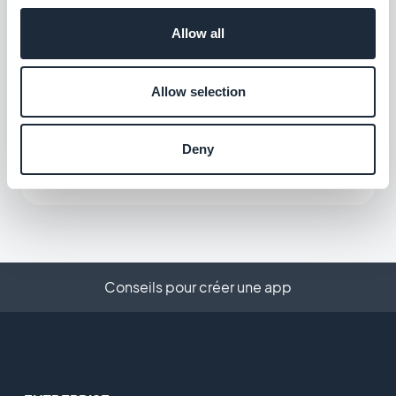
créant votre propre flux personnalisé
grâce à l’intégration Custom Sound de
Allow all
Gratuit
GoodBarber.
Allow selection
Flux RSS
Synchronisez votre contenu en ligne
Deny
externe à votre application grâce à
l’intégration Flux RSS de GoodBarber.
Gratuit
Conseils pour créer une app