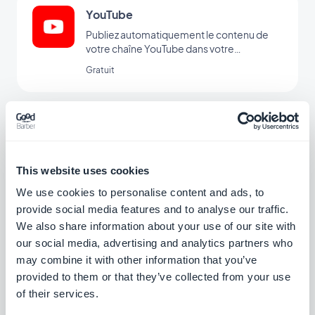
YouTube
Publiez automatiquement le contenu de
votre chaîne YouTube dans votre
application avec l'intégration YouTube
Gratuit
GoodBarber.
Vimeo
Affichez automatiquement le contenu que
vous publiez sur Vimeo dans votre
This website uses cookies
application GoodBarber avec l’intégration
Gratuit
Vimeo, pour une synchronisation en temps
We use cookies to personalise content and ads, to
réel de vos publications.
provide social media features and to analyse our traffic.
We also share information about your use of our site with
Flux Podcast
our social media, advertising and analytics partners who
may combine it with other information that you’ve
Permettez à vos utilisateurs d’avoir un
accès direct avec vos podcasts.
provided to them or that they’ve collected from your use
of their services.
Gratuit