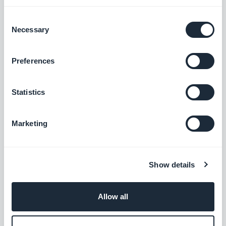
Consent
Flux de vidéos personnalisé
Necessary
Selection
Diffusez du contenu externe en créant
votre propre flux personnalisé grâce à
Preferences
l’intégration Custom de GoodBarber.
Gratuit
Statistics
Flux audios personnalisés
Intégrez des fichiers audios à votre app en
Marketing
créant votre propre flux personnalisé
grâce à l’intégration Custom Sound de
Gratuit
GoodBarber.
Show details
Flux RSS
Allow all
Synchronisez votre contenu en ligne
externe à votre application grâce à
l’intégration Flux RSS de GoodBarber.