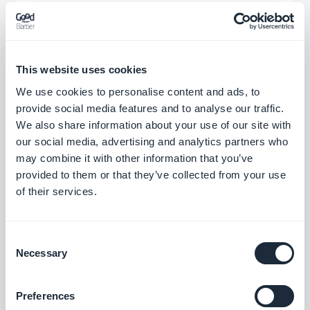
This website uses cookies
We use cookies to personalise content and ads, to
provide social media features and to analyse our traffic.
We also share information about your use of our site with
our social media, advertising and analytics partners who
may combine it with other information that you’ve
provided to them or that they’ve collected from your use
L'activation de l'extension Compte à rebours
of their services.
est très facile. Dans l'interface de gestion et de
votre app, vous êtes totalement autonome pour
Consent
activer cette fonctionnalité en un seul clic. Une
Necessary
Selection
fois activée, personnaliser le widget sur la page
d'accueil est tout aussi facile. Choisissez les
Preferences