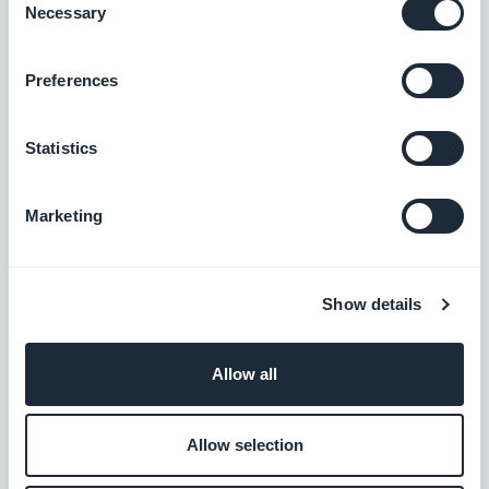
Manager pour obtenir des statistiques
Necessary
Selection
d’utilisation complémentaires
Gratuit
Preferences
Countly
Statistics
Analysez les statistiques d’utilisation de
votre app
Marketing
Gratuit
Show details
Vimeo
Affichez automatiquement le contenu que
vous publiez sur Vimeo dans votre
Allow all
application GoodBarber avec l’intégration
Gratuit
Vimeo, pour une synchronisation en temps
réel de vos publications.
Allow selection