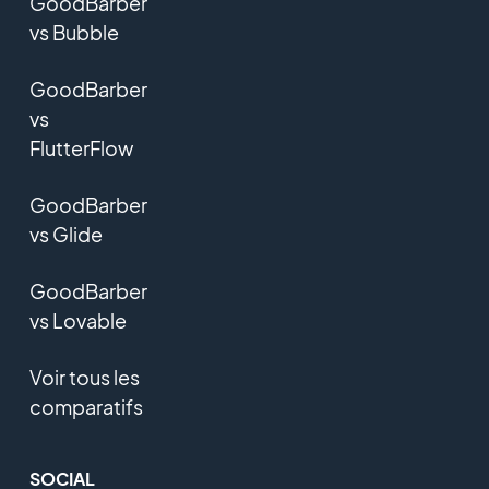
GoodBarber
vs Bubble
GoodBarber
vs
FlutterFlow
GoodBarber
vs Glide
GoodBarber
vs Lovable
Voir tous les
comparatifs
SOCIAL