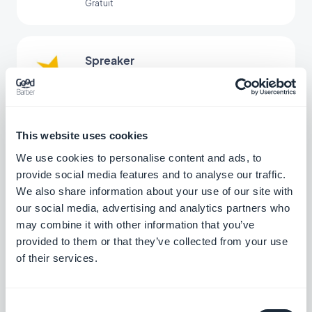
Gratuit
Spreaker
Diffusez les podcasts que vous créez avec
Spreaker directement dans votre app
Gratuit
This website uses cookies
We use cookies to personalise content and ads, to
Push automatiques
provide social media features and to analyse our traffic.
We also share information about your use of our site with
Notifiez vos utilisateurs automatiquement
en fonction d'évènements survenant dans
our social media, advertising and analytics partners who
votre app
may combine it with other information that you’ve
Gratuit
provided to them or that they’ve collected from your use
of their services.
Google Tag Manager
Connectez votre application à Google Tag
Consent