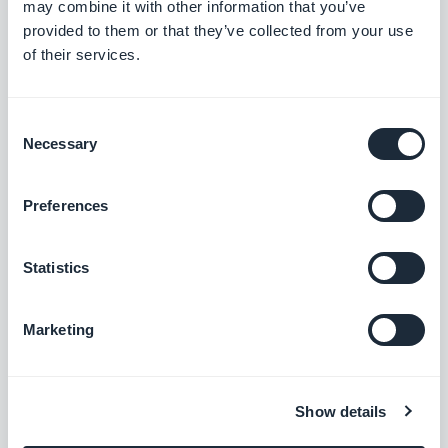
may combine it with other information that you’ve
provided to them or that they’ve collected from your use
of their services.
Zoho CRM
Améliorez votre relation client
Consent
Necessary
Gratuit
Selection
Preferences
Slack
Simplifiez votre communication d'équipe
Statistics
Gratuit
Marketing
Wave
Show details
Gérez votre comptabilité comme un pro