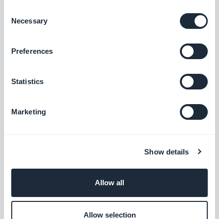
$5/mois
Consent
Necessary
Selection
Nom de domaine personnalisé
Preferences
Renforcez l'identité de votre marque avec
un domaine unique pour votre Progressive
Web App
Statistics
Gratuit
Marketing
Meta Title & Meta Description
Optimisez le référencement et la visibilité
de votre PWA grâce à des balises meta
Show details
efficaces.
Gratuit
Allow all
Optimisation du partage sur les
réseaux sociaux
Allow selection