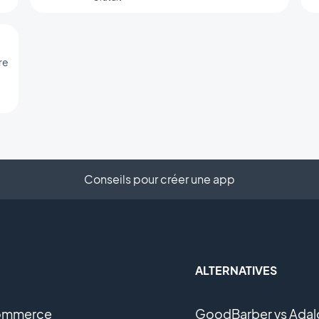
complémentaires
re
Conseils pour créer une app
ALTERNATIVES
ommerce
GoodBarber vs Adal