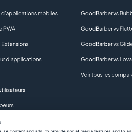
 d'applications mobiles
GoodBarber vs Bubb
ne PWA
GoodBarber vs Flutt
s Extensions
GoodBarber vs Glid
r d'applications
GoodBarber vs Lova
Voir tous les compar
tilisateurs
peurs
pement sur-mesure
s
ise content and ads, to provide social media features and to an