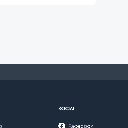
pour analyser le comportement de vos
utilisateurs et optimiser votre stratégie
marketing
SOCIAL
o
Facebook