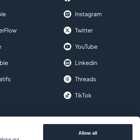
le
Instagram
erFlow
Twitter
e
YouTube
ble
Linkedin
atifs
Threads
TikTok
Allow all
alyse our