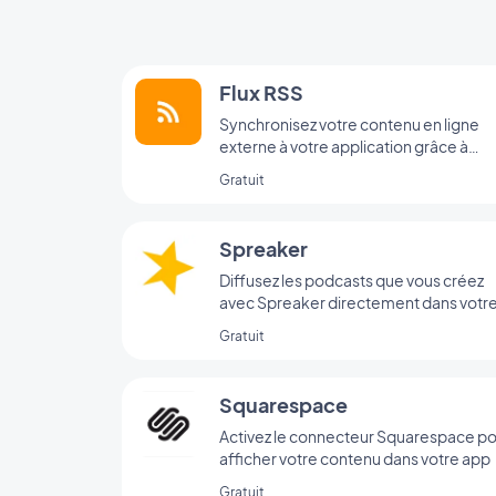
Flux RSS
Synchronisez votre contenu en ligne
externe à votre application grâce à
l’intégration Flux RSS de GoodBarber.
Gratuit
Spreaker
Diffusez les podcasts que vous créez
avec Spreaker directement dans votr
app
Gratuit
Squarespace
Activez le connecteur Squarespace p
afficher votre contenu dans votre app
Gratuit