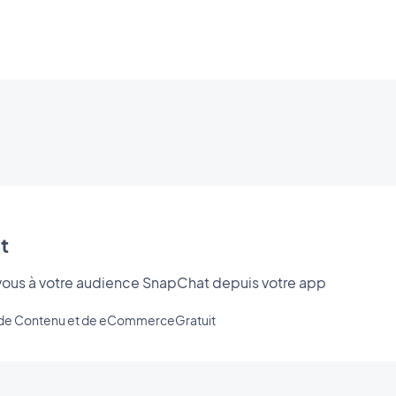
t
ous à votre audience SnapChat depuis votre app
s de Contenu et de eCommerce
Gratuit