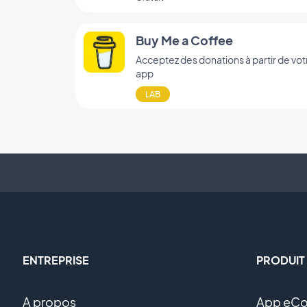
Buy Me a Coffee
Acceptez des donations à partir de vot
app
LAB
ENTREPRISE
PRODUIT
A propos
App eC