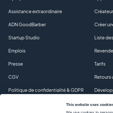
Assistance extraordinaire
Créateur
ADN GoodBarber
Créer u
Startup Studio
Liste de
Emplois
Revendeu
Presse
Tarifs
CGV
Retours u
Politique de confidentialité & GDPR
Dévelop
Nous contacter
Dévelop
This website uses cookie
We use cookies to personal