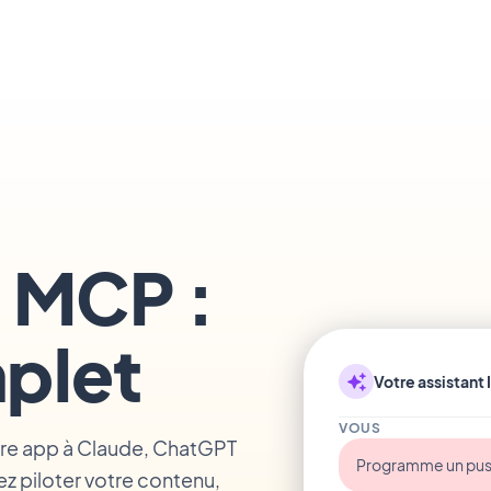
 MCP :
mplet
Votre assistant 
VOUS
re app à Claude, ChatGPT
Programme un push 
iez piloter votre contenu,