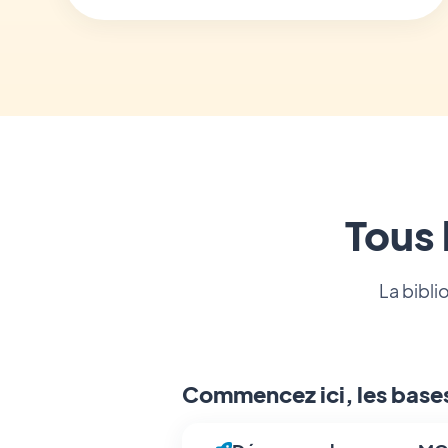
Tous 
La bibli
Commencez ici, les base