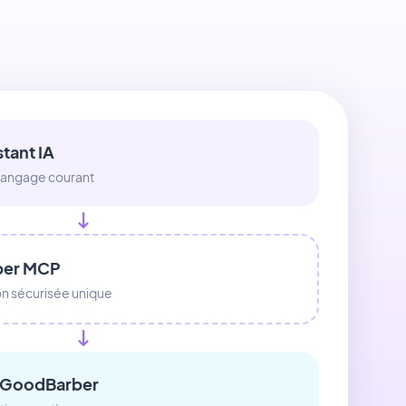
stant IA
angage courant
ber MCP
n sécurisée unique
 GoodBarber