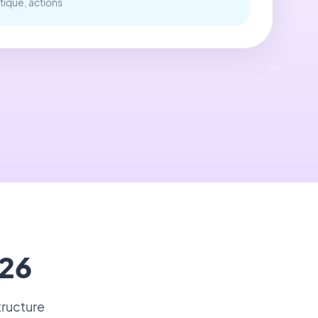
ique, actions
26
tructure