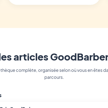
les articles GoodBarb
othèque complète, organisée selon où vous en êtes d
parcours.
s