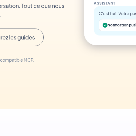
ASSISTANT
rsation. Tout ce que nous
C'est fait. Votre 
.
Notification p
rez les guides
t compatible MCP.