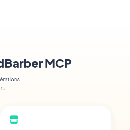
oodBarber MCP
pérations
on.