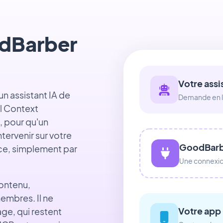
dBarber
Votre assi
n assistant IA de
Demande en l
el Context
, pour qu'un
ervenir sur votre
GoodBar
ce, simplement par
Une connexio
contenu,
embres. Il ne
Votre app
age, qui restent