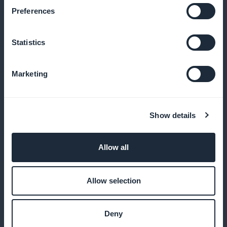
votre contenu éducatif.
Preferences
Statistics
Aucune commission sur les revenus
Marketing
Gardez 100% de vos revenus générés, sans frais
cachés. Maximisez vos profits en évitant les
commissions, ce qui vous laisse plus de ressources
Show details
pour réinvestir dans la création de podcasts
éducatifs de qualité et dans l'amélioration de votre
Allow all
application.
Allow selection
Personnalisation avancée
Deny