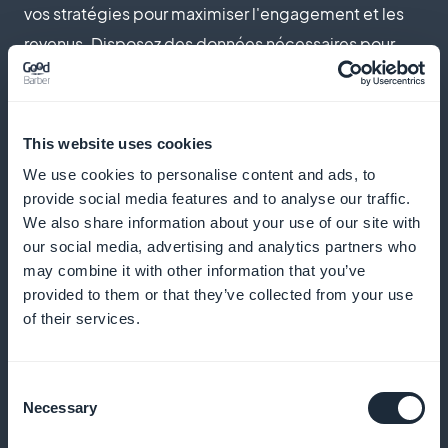
vos stratégies pour maximiser l'engagement et les
revenus. Disposez des données nécessaires pour
comprendre les préférences et les comportements
de votre audience éducative, ce qui vous permettra
d'optimiser votre contenu et de répondre
This website uses cookies
précisément à leurs attentes éducatives.
We use cookies to personalise content and ads, to
provide social media features and to analyse our traffic.
We also share information about your use of our site with
our social media, advertising and analytics partners who
Promotion directe sur l'application
may combine it with other information that you’ve
provided to them or that they’ve collected from your use
Utilisez des widgets sur l'accueil pour promouvoir
of their services.
activement vos abonnements. Renforcez la visibilité
de vos offres premium directement depuis
Consent
l'interface principale de votre app, ce qui incite les
Necessary
Selection
utilisateurs à explorer davantage et à s'engager avec