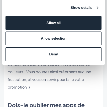
encore abordés mais que vous souhaitez cibler à
Show details
l’avenir.
Allow all
Enfin, faîtes-vous plaisir..
Les apps de vos clients
sont les apps de vos clients; ils ont le dernier mot
Allow selection
sur la configuration finale. Les apps de démos
permettent de laisser libre cours à votre créativité
Deny
et d’afficher votre vision. Vous n’avez aucune
contrainte dans la conception, les polices, les
couleurs.. Vous pourrez ainsi créer sans aucune
frustration, et vous en servir pour faire votre
promotion ;)
Dois-je publier mes apps de