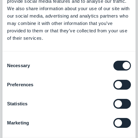
provide social media features and to analyse our traffic.
We also share information about your use of our site with
our social media, advertising and analytics partners who
may combine it with other information that you’ve
provided to them or that they’ve collected from your use
of their services.
Même si vous avez déjà des apps de références,
vous n’avez peut-être pas encore des Apps dans
Consent
tous les domaines. Les apps de démos sont là
Necessary
Selection
pour combler ces manques. De plus, comme on l’a
vu plus haut, vous avez peut-être débuté en vous
Preferences
positionnant sur une niche. Mais si vous voulez vous
diversifier, vous n’allez pas attendre de vendre une
Statistics
app par nouvelle catégorie pour avoir une démo à
montrer à vos prospects. Donc profitez-en pour
Marketing
créer des
apps sur des thèmes
que vous n’avez pas