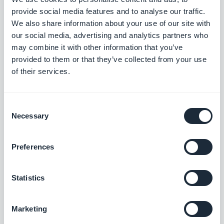
provide social media features and to analyse our traffic.
We also share information about your use of our site with
our social media, advertising and analytics partners who
SurveyMonkey
may combine it with other information that you’ve
Récoltez et analysez des données
provided to them or that they’ve collected from your use
of their services.
Gratuit
Consent
Necessary
Selection
Assistant IA
Simplifiez la création de contenu avec
l'Assistant IA, alimenté par OpenAI
Preferences
Gratuit
Statistics
Gmail
Marketing
Connectez votre app GoodBarber à votre