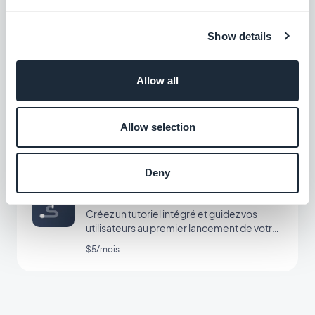
messagerie Gmail
Gratuit
Show details
Microsoft Outlook
Allow all
Connectez votre app GoodBarber à votre
messagerie Outlook
Allow selection
Gratuit
Deny
Guide Interactif
Créez un tutoriel intégré et guidez vos
utilisateurs au premier lancement de votre
app
$5/mois