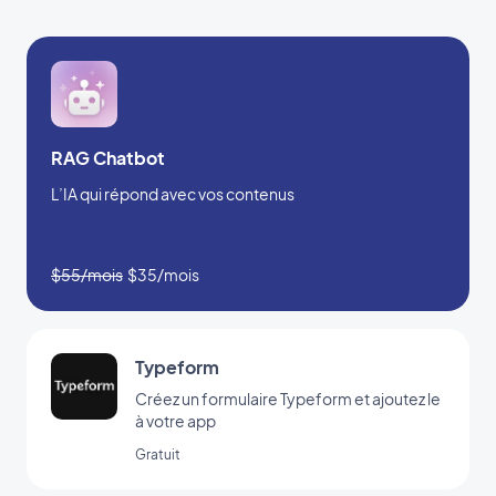
RAG Chatbot
L’IA qui répond avec vos contenus
$55/mois
$35/mois
Typeform
Créez un formulaire Typeform et ajoutez le
à votre app
Gratuit