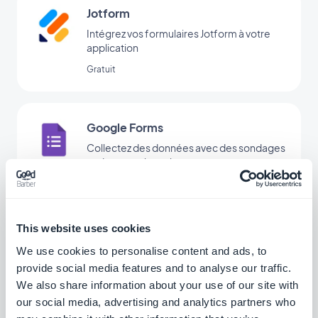
Jotform
Intégrez vos formulaires Jotform à votre
application
Gratuit
Google Forms
Collectez des données avec des sondages
et des questionnaires
LAB
This website uses cookies
Assistant IA
We use cookies to personalise content and ads, to
Simplifiez la création de contenu avec
provide social media features and to analyse our traffic.
l'Assistant IA, alimenté par OpenAI
We also share information about your use of our site with
Gratuit
our social media, advertising and analytics partners who