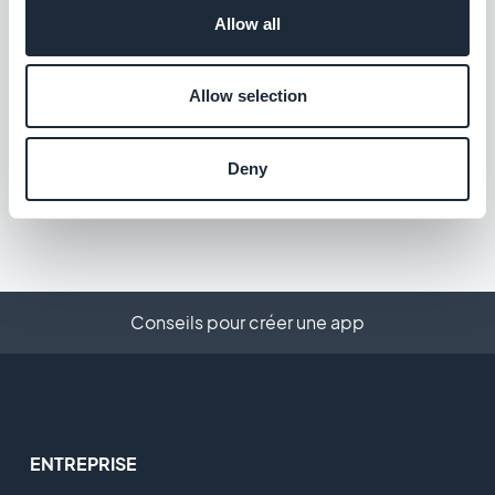
Gratuit
Allow all
Guide Interactif
Allow selection
Créez un tutoriel intégré et guidez vos
utilisateurs au premier lancement de votre
Deny
app
$5/mois
Conseils pour créer une app
ENTREPRISE