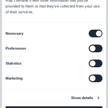
may combine it with other information that you’ve
provided to them or that they’ve collected from your use
of their services.
Formulaire
Interagissez avec les utilisateurs de votre
app et récoltez des données grâce à
Consent
l’intégration Formulaire de GoodBarber.
Gratuit
Necessary
Selection
Preferences
Gmail
Connectez votre app GoodBarber à votre
Statistics
messagerie Gmail
Gratuit
Marketing
Microsoft Outlook
Connectez votre app GoodBarber à votre
Show details
messagerie Outlook