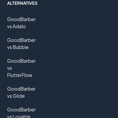
ALTERNATIVES
GoodBarber
vs Adalo
GoodBarber
vs Bubble
GoodBarber
vs
FlutterFlow
GoodBarber
vs Glide
GoodBarber
vs Lovable