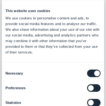
La classification “explicite” ou non de votre
podcast
This website uses cookies
We use cookies to personalise content and ads, to
provide social media features and to analyse our traffic.
We also share information about your use of our site with
our social media, advertising and analytics partners who
may combine it with other information that you’ve
Extensions associées
provided to them or that they’ve collected from your use
of their services.
Consent
Necessary
Selection
Plugin WordPress
Partagez automatiquement le contenu de
Preferences
votre site Wordpress dans votre
application avec le Plugin GoodBarber
Gratuit
Wordpress
Statistics