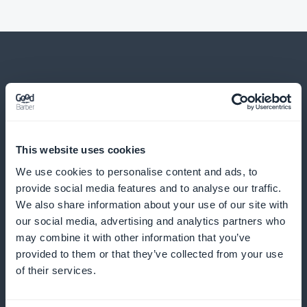
Et bien d’autres choses...
This website uses cookies
We use cookies to personalise content and ads, to
provide social media features and to analyse our traffic.
We also share information about your use of our site with
our social media, advertising and analytics partners who
Diffusez des articles santé respiratoire
may combine it with other information that you’ve
provided to them or that they’ve collected from your use
Publiez des contenus sur la gestion de l’asthme, la
of their services.
BPCO ou les infections pulmonaires.