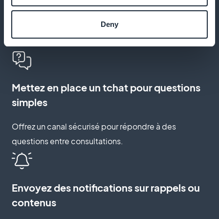
utiles
Deny
Vos patients peuvent enregistrer des guides
respiratoires pour y revenir facilement.
Mettez en place un tchat pour questions
simples
Offrez un canal sécurisé pour répondre à des
questions entre consultations.
Envoyez des notifications sur rappels ou
contenus