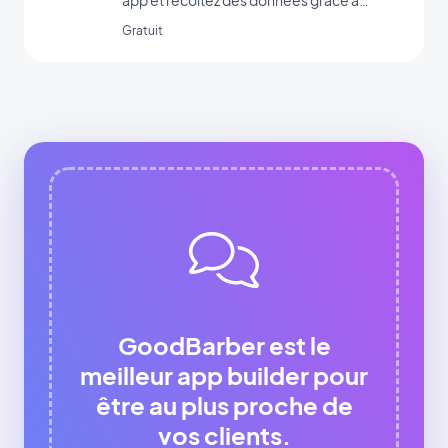
app et récoltez des données grâce à
l’intégration Formulaire de GoodBarber.
Gratuit
GoodBarber est le
meilleur app builder pour
être au plus proche de
vos clients.