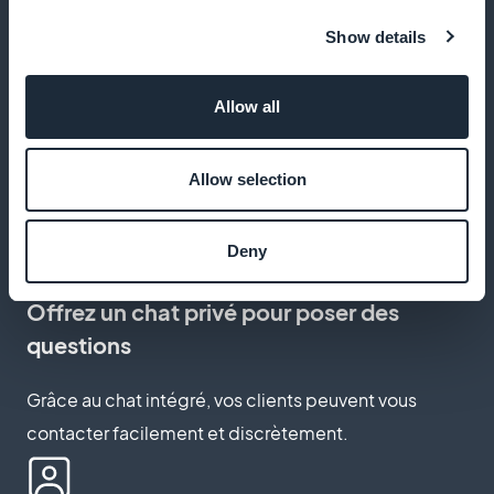
Show details
Débloquez du contenu réservé aux
Allow all
abonnés
Grâce à la carte membre, offrez à vos clients VIP
Allow selection
l’accès à des ressources exclusives.
Deny
Offrez un chat privé pour poser des
questions
Grâce au chat intégré, vos clients peuvent vous
contacter facilement et discrètement.