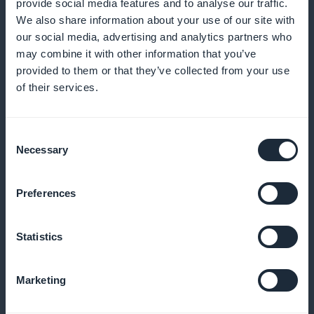
provide social media features and to analyse our traffic.
We also share information about your use of our site with
our social media, advertising and analytics partners who
may combine it with other information that you’ve
provided to them or that they’ve collected from your use
of their services.
Analysez les comportements de vos
utilisateurs
Consent
Necessary
Selection
Accédez à des statistiques sur les contenus lus, la
fréquence de visite et les actions réalisées.
Preferences
Statistics
Envoyez des pushs ciblés
Prévenez vos utilisateurs lorsqu’un nouveau contenu
Marketing
ou une disponibilité est publiée.