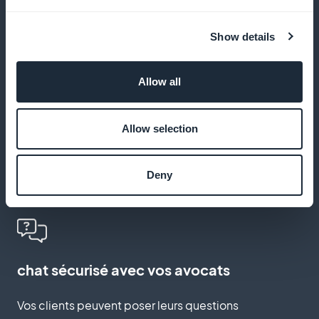
réglementaires
Show details
Alertez vos clients lorsque des modifications légales
ou appel d’offres sont publiés.
Allow all
Allow selection
accès premium via carte membre
Deny
Réservez des ressources exclusives aux clients
abonnés ou sous contrat.
chat sécurisé avec vos avocats
Vos clients peuvent poser leurs questions