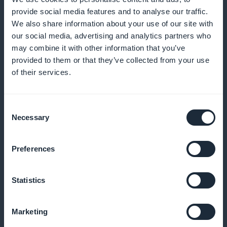
provide social media features and to analyse our traffic.
We also share information about your use of our site with
our social media, advertising and analytics partners who
Et bien d’autres choses...
may combine it with other information that you’ve
provided to them or that they’ve collected from your use
of their services.
Consent
Necessary
Selection
statistiques d’intervention
Preferences
Analysez les sections les plus lues et comportements
des utilisateurs pour ajuster vos contenus.
Statistics
Marketing
notifications sur mises à jour