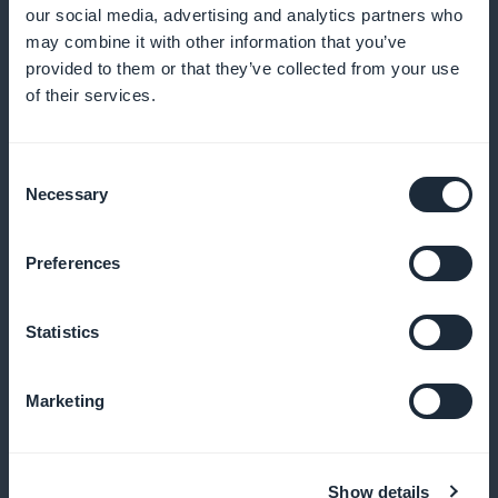
our social media, advertising and analytics partners who
Prévenez vos lecteurs d’une nouvelle parution ou
may combine it with other information that you’ve
d’une promotion en cours.
provided to them or that they’ve collected from your use
of their services.
Réductions personnalisées
Consent
Necessary
Selection
Offrez des promotions ciblées selon les habitudes
de lecture ou la saison.
Preferences
Statistics
App 100 % marque blanche
Marketing
Diffusez votre contenu avec une identité graphique
totalement personnalisée.
Show details