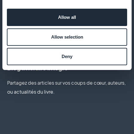
Relance panier automatique
Allow all
Rappelez aux lecteurs d’acheter les livres oubliés
Allow selection
dans leur panier.
Deny
Blog littéraire intégré
Partagez des articles sur vos coups de cœur, auteurs,
ou actualités du livre.