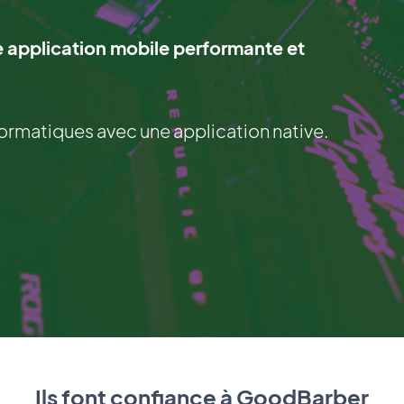
 application mobile performante et
formatiques avec une application native.
Ils font confiance à GoodBarber