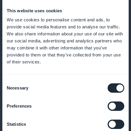
This website uses cookies
We use cookies to personalise content and ads, to
Commande express simplifiée
provide social media features and to analyse our traffic.
We also share information about your use of our site with
Facilitez l’achat rapide de pizzas depuis la liste des
our social media, advertising and analytics partners who
produits.
may combine it with other information that you’ve
provided to them or that they’ve collected from your use
of their services.
Notifications push efficaces
Consent
Informez vos clients des nouvelles pizzas ou offres
Necessary
Selection
spéciales dès leur publication.
Preferences
Offres promotionnelles personnalisées
Statistics