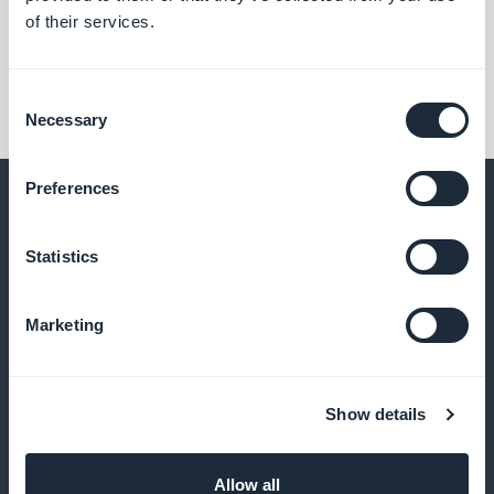
of their services.
Consent
Necessary
Selection
Preferences
Statistics
Et bien d’autres choses...
Marketing
Show details
Favoris pour retrouver vos vérifications
Allow all