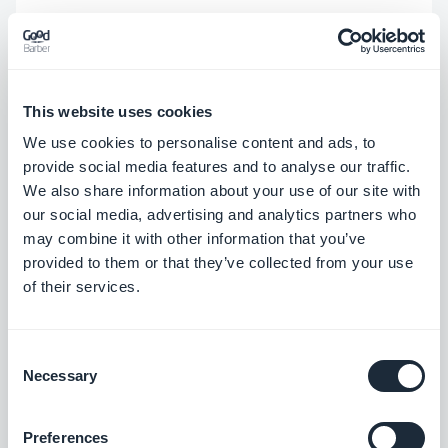
solitude
.
La première chose à faire est d'informer et de
This website uses cookies
motiver votre cible à télécharger votre app,
We use cookies to personalise content and ads, to
notamment via les réseaux sociaux! Assurez-vous
provide social media features and to analyse our traffic.
d'avoir connecté votre app aux
plateformes
We also share information about your use of our site with
sociales
. Ainsi vos utilisateurs pourront partager
our social media, advertising and analytics partners who
may combine it with other information that you’ve
votre contenu et vous permettre d'attirer une
provided to them or that they’ve collected from your use
audience plus large pour votre app.
of their services.
Vous pouvez également créer une vidéo tutoriel à
Consent
propos de votre app et la publier sur votre site. Vos
Necessary
Selection
utilisateurs adoreront apprendre ce qu'ils pourront
faire avec votre app à travers une jolie vidéo.
Preferences