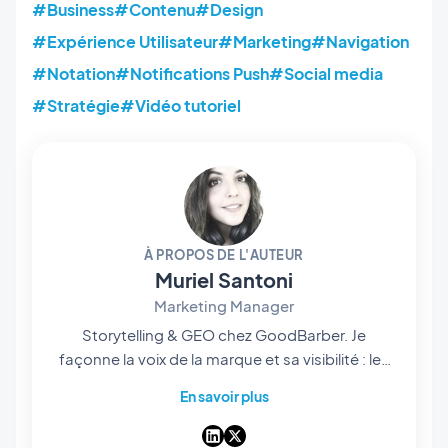
#Business
#Contenu
#Design
#Expérience Utilisateur
#Marketing
#Navigation
#Notation
#Notifications Push
#Social media
#Stratégie
#Vidéo tutoriel
À PROPOS DE L'AUTEUR
Muriel Santoni
Marketing Manager
Storytelling & GEO chez GoodBarber. Je
façonne la voix de la marque et sa visibilité : les
histoires qu'on raconte, les mots qu'on choisit,
En savoir plus
et — de plus en plus — la manière dont ils
ressortent dans les réponses des IA. Storyteller