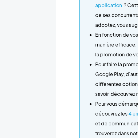
application
? Cett
de ses concurrents
adoptez, vous augm
En fonction de vo
manière efficace. 
la promotion de vo
Pour faire la prom
Google Play, d'aut
différentes option
savoir, découvrez no
Pour vous démarque
découvrez les
4 er
et de communicatio
trouverez dans not