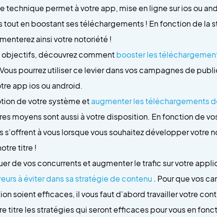
e technique permet à votre app, mise en ligne sur ios ou an
 tout en boostant ses téléchargements ! En fonction de la s
enterez ainsi votre notoriété !
s objectifs, découvrez comment
booster les téléchargement
Vous pourrez utiliser ce levier dans vos campagnes de public
tre app ios ou android.
otion de votre système et
augmenter les téléchargements de
res moyens sont aussi à votre disposition. En fonction de vo
s s'offrent à vous lorsque vous souhaitez développer votre no
tre titre !
r de vos concurrents et augmenter le trafic sur votre appli
reurs à éviter dans sa stratégie de contenu
. Pour que vos c
n soient efficaces, il vous faut d'abord travailler votre con
re titre les stratégies qui seront efficaces pour vous en fonc