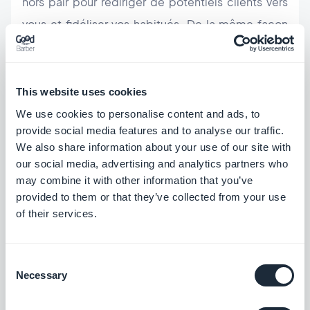
hors pair pour rediriger de potentiels clients vers
vous et fidéliser vos habitués. De la même façon
qu'une stratégie réseaux sociaux est
incontournable de nos jours, une application
mobile devrait être un impératif. En particulier
This website uses cookies
avec le développement d'outils performants tels
We use cookies to personalise content and ads, to
provide social media features and to analyse our traffic.
que les
Beacons et le Geofencing
qui ciblent
We also share information about your use of our site with
toujours mieux les notifications afin de solliciter les
our social media, advertising and analytics partners who
clients au bon moment !
may combine it with other information that you’ve
provided to them or that they’ve collected from your use
of their services.
Cela s'apparente à votre projet ? Choisissez notre
abonnement FULL ou PREMIUM.
Consent
Necessary
Selection
Je veux monetiser mon projet