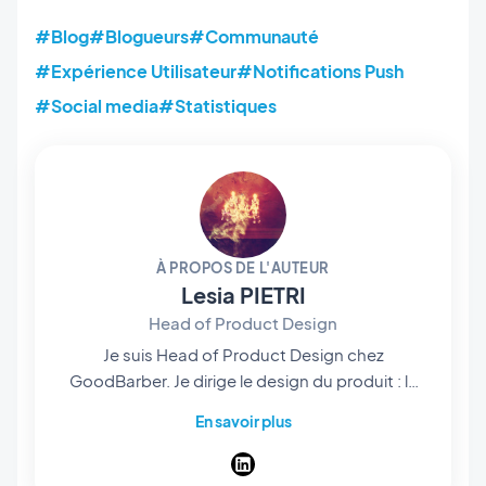
#Blog
#Blogueurs
#Communauté
#Expérience Utilisateur
#Notifications Push
#Social media
#Statistiques
À PROPOS DE L'AUTEUR
Lesia PIETRI
Head of Product Design
Je suis Head of Product Design chez
GoodBarber. Je dirige le design du produit : le
design system sur lequel toutes les apps sont
En savoir plus
construites, les layouts qui servent de point de
départ, et le parcours qui mène d'une idée à
une app publiée. Mon travail, c'est qu'une