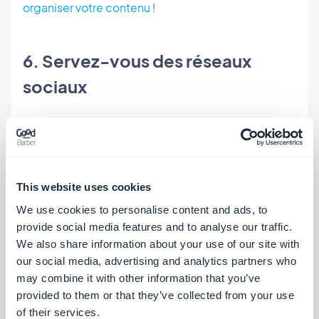
organiser votre contenu
!
6. Servez-vous des réseaux
sociaux
L'atout majeur des réseaux sociaux reste la
possibilité de communiquer de manière plus
instantanée et surtout plus personnelle, deux
This website uses cookies
dimensions que l'on retrouve aussi dans une
We use cookies to personalise content and ads, to
application. Si vous cherchez à construire une
provide social media features and to analyse our traffic.
relation de proximité avec votre audience, une
We also share information about your use of our site with
application est notamment un bon moyen de
our social media, advertising and analytics partners who
may combine it with other information that you’ve
proposer
le partage de votre contenu
sur les
provided to them or that they’ve collected from your use
réseaux sociaux. En plus de pouvoir proposer un
of their services.