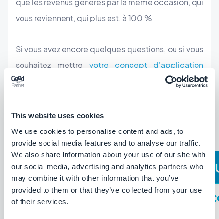
que les revenus générés par la même occasion, qui
vous reviennent, qui plus est, à 100 %.
Si vous avez encore quelques questions, ou si vous
souhaitez mettre
votre concept d'application
mobile
à l’épreuve, n’hésitez pas à consulter notre
guide gratuit “Apps for Beginners - Comment bien
définir votre concept”. Un Livre Blanc avec toutes
This website uses cookies
les clés pour mesurer la faisabilité de votre projet :
We use cookies to personalise content and ads, to
provide social media features and to analyse our traffic.
We also share information about your use of our site with
our social media, advertising and analytics partners who
may combine it with other information that you’ve
provided to them or that they’ve collected from your use
of their services.