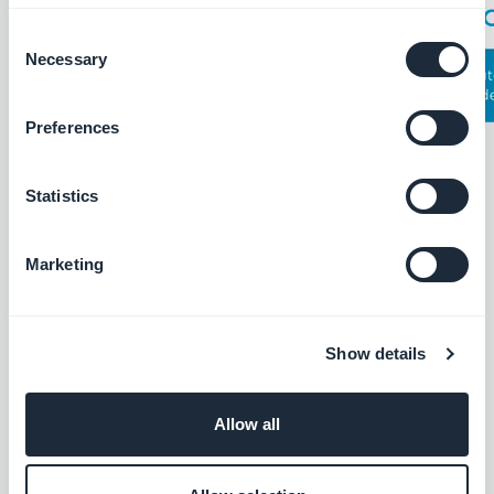
Consent
Necessary
Selection
Preferences
POUR ALLER PLUS LOIN :
Statistics
Marketing
Les chiffres nous montrent un fort
engouement mondial pour l'écran, les
mobiles en particulier et par corrélation les
Show details
applications mobiles. Ce développement
a amené
une nouvelle façon d'acheter
Allow all
grâce aux applications mobiles.
Nous vous
avons préparé quelques conseils pour