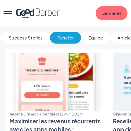
Démarrez
Success Stories
Reseller
Equipe
Articl
Jerome Granados, Vendredi 12 Avril 2024
Ghjuvan Si
Maximiser les revenus récurrents
Resell
avec les apps mobiles :
app d