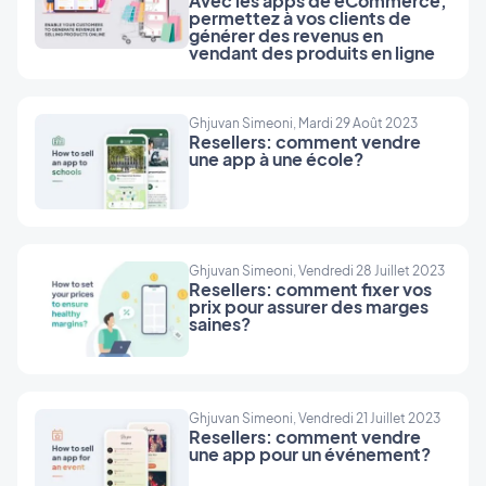
Avec les apps de eCommerce,
sommes une des rares plateformes no-code de
permettez à vos clients de
générer des revenus en
création d'applications mobiles qui permet aux
vendant des produits en ligne
agences web et aux freelances de proposer
facilement des systèmes d'abonnements dans
les apps de leurs clients. Ces modèles
Ghjuvan Simeoni, Mardi 29 Août 2023
d'abonnements peuvent être personnalisés pour
Resellers: comment vendre
une app à une école?
répondre aux besoins spécifiques de chaque
entreprise, qu'il s'agisse de contenu premium, de
services exclusifs ou d'accès VIP à des offres
spéciales. Les systèmes d’abonnement de
GoodBarber offrent aux resellers une
Ghjuvan Simeoni, Vendredi 28 Juillet 2023
Resellers: comment fixer vos
opportunité en or de se démarquer sur le
prix pour assurer des marges
marché. Ils peuvent non seulement élargir votre
saines?
portefeuille de services, mais aussi aider vos
clients à maximiser leurs revenus récurrents.
C'est une proposition gagnant-gagnant : les
Ghjuvan Simeoni, Vendredi 21 Juillet 2023
entreprises finales bénéficient d'une nouvelle
Resellers: comment vendre
source de revenus et d'une relation client
une app pour un événement?
renforcée, tandis que vous, resellers, vous