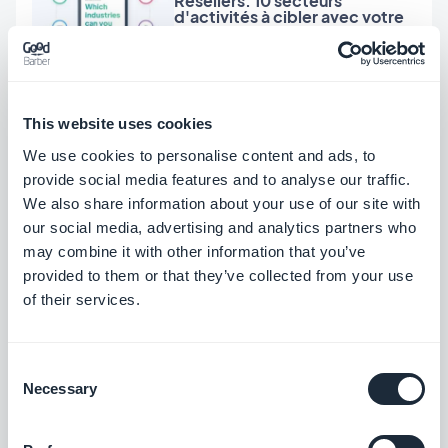
Resellers: 10 secteurs
d'activités à cibler avec votre
agence de revendeur
d’applications
Ghjuvan Simeoni, Vendredi 2 Septembre
This website uses cookies
2022
Agency Spotlight: BPM aide les
We use cookies to personalise content and ads, to
chefs d'entreprise à
développer leur présence
provide social media features and to analyse our traffic.
digitale.
We also share information about your use of our site with
our social media, advertising and analytics partners who
may combine it with other information that you’ve
Christophe Spinetti, Vendredi 29 Juillet
provided to them or that they’ve collected from your use
2022
Resellers: Comment mettre à
of their services.
profit les périodes de
vacances?
Consent
Necessary
Selection
Christophe Spinetti, Lundi 4 Juillet 2022
Revendeurs d’applications
mobiles: Mettez vos clients sur
la voie du succès