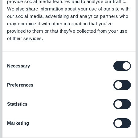
provide social media features and to analyse our traffic.
automatiquement ajouté dans l'app GoodBarber.
We also share information about your use of our site with
our social media, advertising and analytics partners who
Un gain de temps pour votre client, et l'assurance
may combine it with other information that you’ve
que le contenu est harmonisé entre les différentes
provided to them or that they’ve collected from your use
plateformes: le web avec le site WordPress, les
of their services.
apps natives avec GoodBarber.
Consent
On estime que 80% à 90% des blog sont créées
Necessary
Selection
avec WordPress. La possibilité de synchroniser un
blog avec une app GoodBarber est une demande
Preferences
fréquente pour les apps de "News".
Statistics
Connecteur Youtube
Marketing
Comme WordPress, votre client est un éditeur de