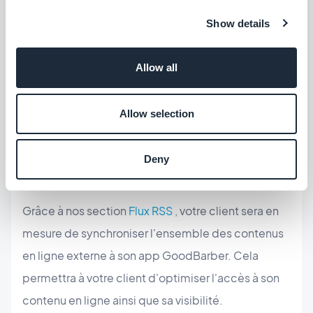
contenu ou un blogueur et dispose d'une chaîne
Show details
Youtube? Avec le
connecteur Youtube
de
GoodBarber, synchronisez les vidéos de sa chaîne
Allow all
Youtube directement dans l'appli GoodBarber!
C'est très pratique ;)
Allow selection
Flux RSS
Deny
Grâce à nos section
Flux RSS
, votre client sera en
mesure de synchroniser l'ensemble des contenus
en ligne externe à son app GoodBarber. Cela
permettra à votre client d'optimiser l'accès à son
contenu en ligne ainsi que sa visibilité.