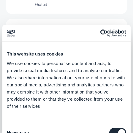
Gratuit
Facebook
Connectez vous à votre audience Facebook
depuis votre app
Gratuit
This website uses cookies
We use cookies to personalise content and ads, to
provide social media features and to analyse our traffic.
Nom de domaine personnalisé
We also share information about your use of our site with
our social media, advertising and analytics partners who
Renforcez l'identité de votre marque avec
un domaine unique pour votre Progressive
may combine it with other information that you’ve
Web App
provided to them or that they’ve collected from your use
Gratuit
of their services.
Meta Title & Meta Description
Consent
Necessary