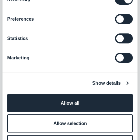
Optimisez le référencement et la visibilité
Selection
de votre PWA grâce à des balises meta
efficaces.
Gratuit
Preferences
Statistics
Optimisation du partage sur les
réseaux sociaux
Marketing
Boostez la visibilité de votre PWA sur les
réseaux sociaux en optimisant les
métadonnées pour le partage.
Gratuit
Show details
Google Sitemap & Search Console
Allow all
Optimisez la visibilité de votre PWA sur
Google.
Allow selection
Gratuit