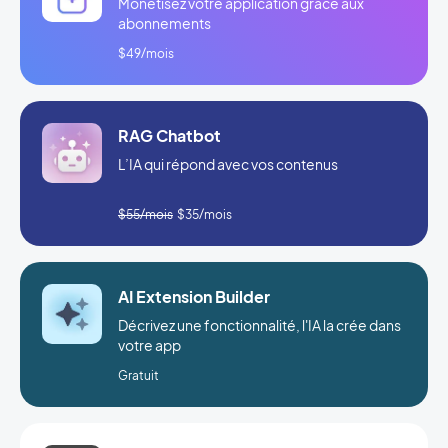
Monétisez votre application grâce aux
abonnements
$49/mois
RAG Chatbot
L’IA qui répond avec vos contenus
$55/mois
$35/mois
AI Extension Builder
Décrivez une fonctionnalité, l'IA la crée dans
votre app
Gratuit