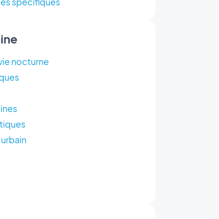
es spécifiques
aine
 vie nocturne
iques
ines
tiques
 urbain