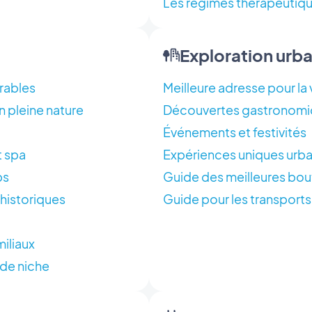
Les régimes thérapeutiqu
Exploration urb
rables
Meilleure adresse pour la
n pleine nature
Découvertes gastronom
Événements et festivités
t spa
Expériences uniques urba
ps
Guide des meilleures bou
 historiques
Guide pour les transports
iliaux
 de niche