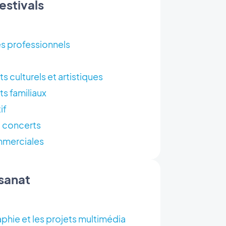
estivals
s professionnels
 culturels et artistiques
s familiaux
if
t concerts
mmerciales
isanat
phie et les projets multimédia