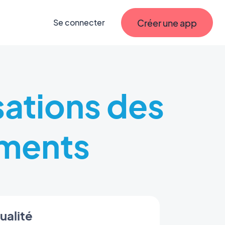
Créer une app
Se connecter
sations des
ments
ualité