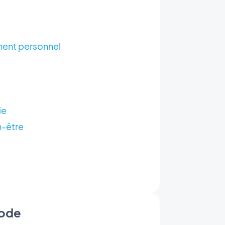
ent personnel
ie
n-être
mode