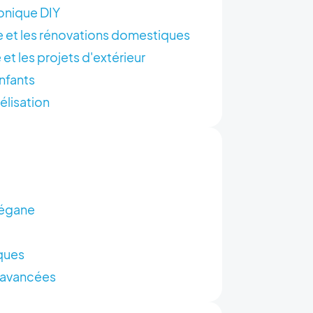
ronique DIY
e et les rénovations domestiques
 et les projets d'extérieur
enfants
élisation
végane
ques
s avancées