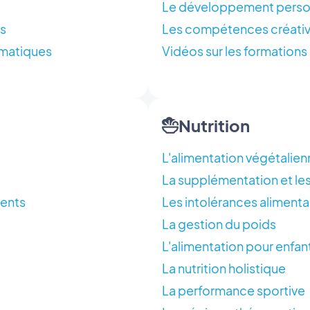
Le développement person
es
Les compétences créativ
ématiques
Vidéos sur les formations
Nutrition
L'alimentation végétalien
La supplémentation et les
cents
Les intolérances alimenta
La gestion du poids
L'alimentation pour enfan
La nutrition holistique
La performance sportive