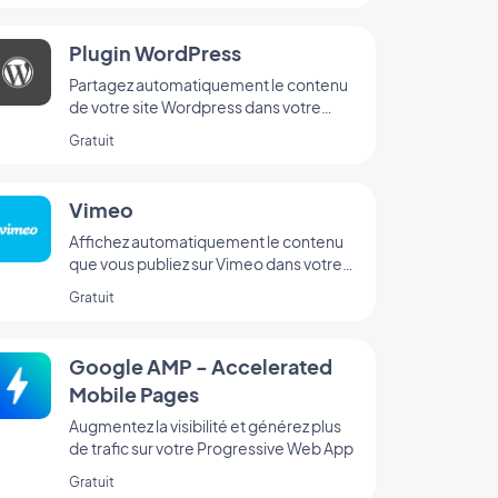
Plugin WordPress
Partagez automatiquement le contenu
de votre site Wordpress dans votre
application avec le Plugin GoodBarber
Gratuit
Wordpress
Vimeo
Affichez automatiquement le contenu
que vous publiez sur Vimeo dans votre
application GoodBarber avec
Gratuit
l’intégration Vimeo, pour une
synchronisation en temps réel de vos
publications.
Google AMP - Accelerated
Mobile Pages
Augmentez la visibilité et générez plus
de trafic sur votre Progressive Web App
Gratuit