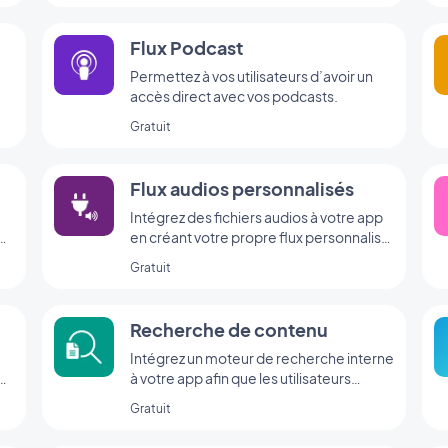
Flux Podcast
m
Permettez à vos utilisateurs d’avoir un
accès direct avec vos podcasts.
Gratuit
Flux audios personnalisés
Intégrez des fichiers audios à votre app
en créant votre propre flux personnalisé
grâce à l’intégration Custom Sound de
Gratuit
GoodBarber.
Recherche de contenu
Intégrez un moteur de recherche interne
à votre app afin que les utilisateurs
trouvent votre contenu en un clin d'œil,
Gratuit
grâce à l’extension Recherche de
GoodBarber.