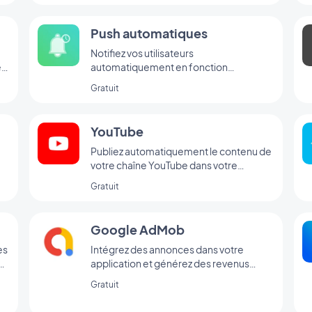
Push automatiques
Notifiez vos utilisateurs
e
automatiquement en fonction
d'évènements survenant dans votre app
Gratuit
YouTube
Publiez automatiquement le contenu de
votre chaîne YouTube dans votre
application avec l'intégration YouTube
Gratuit
GoodBarber.
Google AdMob
es
Intégrez des annonces dans votre
application et générez des revenus
er
réguliers avec Google AdMob
Gratuit