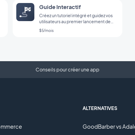
Guide Interactif
Créez un tutoriel intégré et guidez vos
utilisateurs au premier lancement de
votre app
$5/mois
Conseils pour créer une app
ALTERNATIVES
ommerce
GoodBarber vs Adal