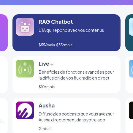
RAG Chatbot
L’IA qui répond avec vos contenus
$55/mois
$35/mois
Live +
Bénéficiez de fonctions avancées pour
la diffusion de vos flux radio en direct
$10/mois
Ausha
Diffusez les podcasts que vous avez sur
ns
Ausha directement dans votre app
Gratuit