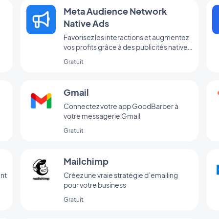
Meta Audience Network
Native Ads
Favorisez les interactions et augmentez
vos profits grâce à des publicités natives
qui se fondent naturellement à votre
Gratuit
interface (anciennement Facebook
Native Ads)
Gmail
Connectez votre app GoodBarber à
votre messagerie Gmail
Gratuit
Mailchimp
nt
Créez une vraie stratégie d’emailing
pour votre business
Gratuit