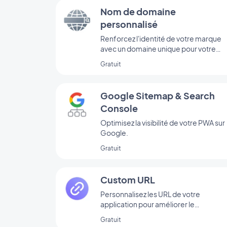
Nom de domaine
personnalisé
Renforcez l'identité de votre marque
avec un domaine unique pour votre
Progressive Web App
Gratuit
Google Sitemap & Search
Console
Optimisez la visibilité de votre PWA sur
Google.
Gratuit
Custom URL
Personnalisez les URL de votre
application pour améliorer le
référencement naturel, rendre les lien
Gratuit
plus lisibles et faciliter leur partage.