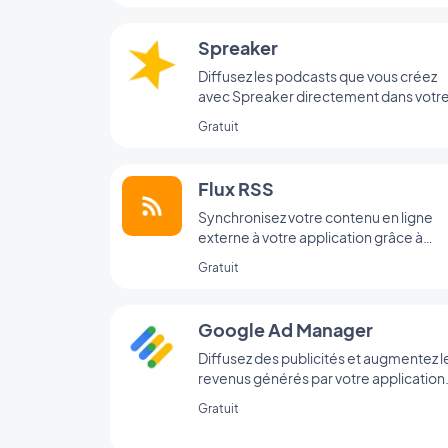
Spreaker
Diffusez les podcasts que vous créez
avec Spreaker directement dans votr
app
Gratuit
Flux RSS
Synchronisez votre contenu en ligne
externe à votre application grâce à
l’intégration Flux RSS de GoodBarber.
Gratuit
Google Ad Manager
Diffusez des publicités et augmentez l
revenus générés par votre application
grâce à l’extension Google Ad Manag
Gratuit