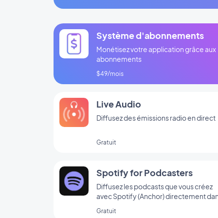
Système d'abonnements
Monétisez votre application grâce aux
abonnements
$49/mois
Live Audio
Diffusez des émissions radio en direct
Gratuit
Spotify for Podcasters
Diffusez les podcasts que vous créez
avec Spotify (Anchor) directement da
votre app
Gratuit