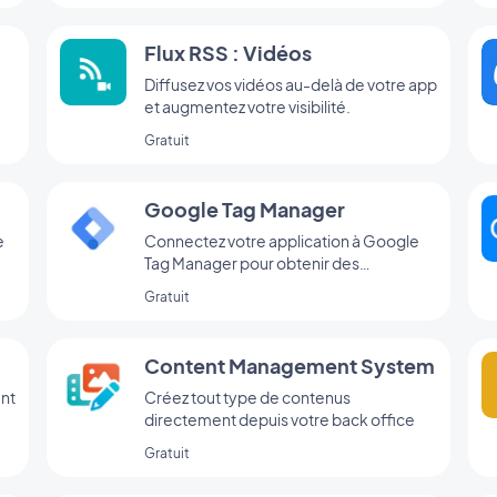
Flux RSS : Vidéos
Diffusez vos vidéos au-delà de votre app
et augmentez votre visibilité.
Gratuit
Google Tag Manager
e
Connectez votre application à Google
Tag Manager pour obtenir des
statistiques d’utilisation
Gratuit
complémentaires
Content Management System
ent
Créez tout type de contenus
directement depuis votre back office
Gratuit