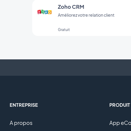
Zoho CRM
Améliorez votre relation client
Gratuit
ENTREPRISE
PRODUIT
A propos
App eC