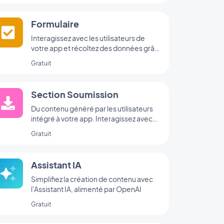
Formulaire
Interagissez avec les utilisateurs de
votre app et récoltez des données grâce
à l’intégration Formulaire de
Gratuit
GoodBarber.
Section Soumission
Du contenu généré par les utilisateurs
intégré à votre app. Interagissez avec
votre audience, grâce à la Section
Gratuit
Soumission de GoodBarber
Assistant IA
Simplifiez la création de contenu avec
l'Assistant IA, alimenté par OpenAI
Gratuit